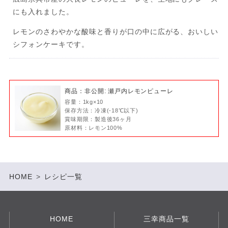
にも入れました。
レモンのさわやかな酸味と香りが口の中に広がる、おいしい
シフォンケーキです。
商品：非公開: 瀬戸内レモンピューレ
容量：1kg×10
保存方法：冷凍(-18℃以下)
賞味期限：製造後36ヶ月
原材料：レモン100%
HOME
>
レシピ一覧
HOME
三幸商品一覧