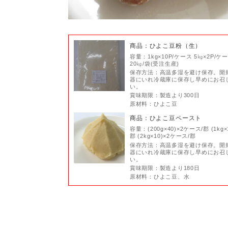
商品：ひよこ豆粉（生）
容量：1kg×10P/ケース 5㎏×2P/ケ
20㎏/袋(受注生産)
保存方法：高温多湿を避け保存。開
器にいれ冷蔵庫に保存し早めにお召
い。
賞味期限：製造より300日
原材料：ひよこ豆
商品：ひよこ豆ペースト
容量：(200g×40)×2ケース/郡 (1kg×
郡 (2kg×10)×2ケース/郡
保存方法：高温多湿を避け保存。開
器にいれ冷蔵庫に保存し早めにお召
い。
賞味期限：製造より180日
原材料：ひよこ豆、水