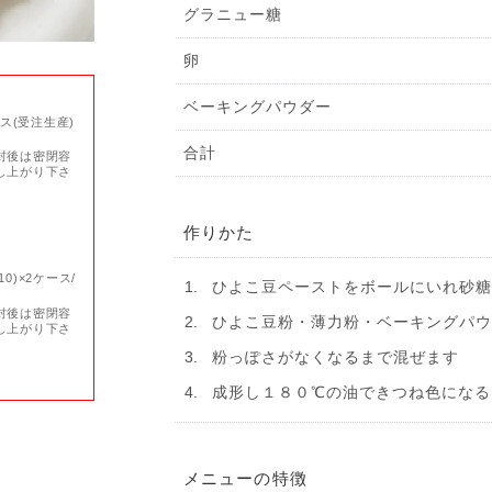
グラニュー糖
卵
ベーキングパウダー
ース(受注生産)
合計
封後は密閉容
し上がり下さ
作りかた
10)×2ケース/
ひよこ豆ペーストをボールにいれ砂
封後は密閉容
ひよこ豆粉・薄力粉・ベーキングパ
し上がり下さ
粉っぽさがなくなるまで混ぜます
成形し１８０℃の油できつね色になる
メニューの特徴